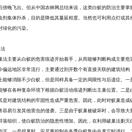
后傍晚飞出。但从中国农林网总结来说，这类白蚁的防治主要掌
虫剂集体扑杀，目的是降低其蔓延程度。当然也可利用点灯或其
对绿化的污染。
巢法
主要从白蚁的危害痕迹开始着手，从而能够判断构成主要危害
少偏远地区非常流行，主要通过剖开数个有直接关联的建筑结构
上能够消除不少白蚁，但是同样具备一定的局限性与后遗症。一
能够在各种复杂环境下根据白蚁活动痕迹判断出主巢位置。二是
其是对建筑结构的牢固性造成严重危害。因此，此时对蚁巢造成
终容易引发其他害虫的侵袭。三是由于蚁巢被破坏时，会导致大
群落组织，使白蚁防治的隐患性增加。因此，在利用破巢法剿灭
剿灭。一是挖巢时，应尽量控制在冬季白蚁集中在巢穴时进行。