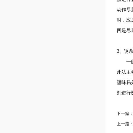
动作尽
时，应
四是尽
3、诱
一般而
此法主
甜味易
剂进行
下一篇
上一篇