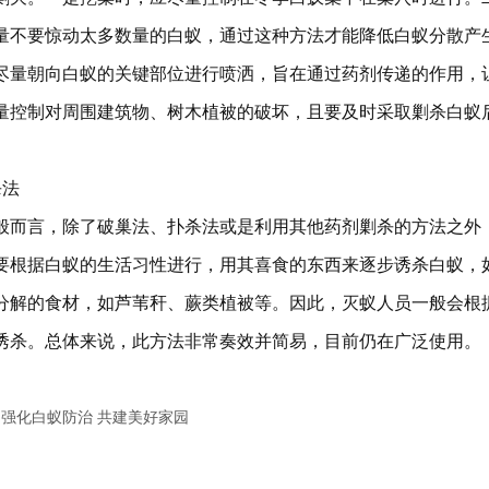
量不要惊动太多数量的白蚁，通过这种方法才能降低白蚁分散产
尽量朝向白蚁的关键部位进行喷洒，旨在通过药剂传递的作用，
量控制对周围建筑物、树木植被的破坏，且要及时采取剿杀白蚁
杀法
言，除了破巢法、扑杀法或是利用其他药剂剿杀的方法之外，
要根据白蚁的生活习性进行，用其喜食的东西来逐步诱杀白蚁，
分解的食材，如芦苇秆、蕨类植被等。因此，灭蚁人员一般会根
诱杀。总体来说，此方法非常奏效并简易，目前仍在广泛使用。
：
强化白蚁防治 共建美好家园
：